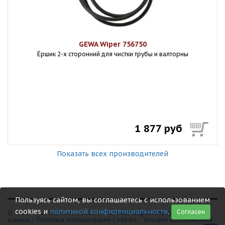
GEWA Wiper 756750
Ёршик 2-х сторонний для чистки трубы и валторны
1 877 руб
Показать всех производителей
Пользуясь сайтом, вы соглашаетесь с использованием
cookies и
политикой конфиденциальности
.
Согласен
© 1999 - 2026 Shamray Guitars /
Политика обработки персональных
данных
/
Политика использования Сookies
/
Условия обслуживания