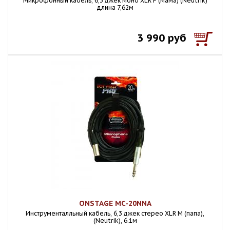
Микpoфонный кабель, 6,3 джек моно XLR F (мама) (Neutrik)
длина 7,62м
3 990 руб
ONSTAGE MC-20NNA
Инструменталльный кабель, 6,3 джек стерео XLR M (папа),
(Neutrik), 6.1м