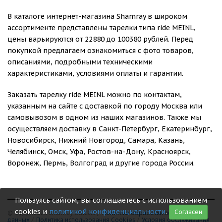
В каталоге интернет-магазина Shamray в широком
ассортименте представлены тарелки типа ride MEINL,
цены варьируются от 22880 до 100380 рублей. Перед
покупкой предлагаем ознакомиться с фото товаров,
описаниями, подробными техническими
характеристиками, условиями оплаты и гарантии.
Заказать тарелку ride MEINL можно по контактам,
указанным на сайте с доставкой по городу Москва или
самовывозом в одном из наших магазинов. Также мы
осуществляем доставку в Санкт-Петербург, Екатеринбург,
Новосибирск, Нижний Новгород, Самара, Казань,
Челябинск, Омск, Уфа, Ростов-на-Дону, Красноярск,
Воронеж, Пермь, Волгоград и другие города России.
Пользуясь сайтом, вы соглашаетесь с использованием
cookies и
политикой конфиденциальности
.
Согласен
© 1999 - 2026 Shamray Guitars /
Политика обработки персональных
данных
/
Политика использования Сookies
/
Условия обслуживания