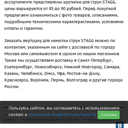
ассортименте представлены крутилки для струн STAGG,
цены варьируются от 85 до 90 рублей. Перед покупкой
предлагаем ознакомиться с фото товаров, описаниями,
подробными техническими характеристиками, условиями
оплаты и гарантии.
Заказать вертушку для намотки струн STAGG можно по
контактам, указанным на сайте с доставкой по городу
Москва или самовывозом в одном из наших магазинов.
Также мы осуществляем доставку в Санкт-Петербург,
Екатеринбург, Новосибирск, Нижний Новгород, Самара,
Казань, Челябинск, Омск, Уфа, Ростов-на-Дону,
Красноярск, Воронеж, Пермь, Волгоград и другие города
России.
Пользуясь сайтом, вы соглашаетесь с использованием
cookies и
политикой конфиденциальности
.
Согласен
© 1999 - 2026 Shamray Guitars /
Политика обработки персональных
данных
/
Политика использования Сookies
/
Условия обслуживания