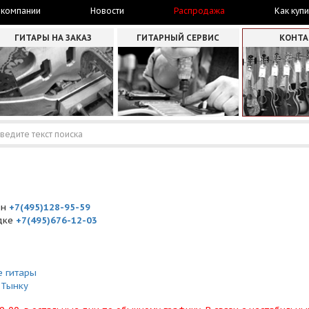
 компании
Новости
Распродажа
Как купи
ГИТАРЫ НА ЗАКАЗ
ГИТАРНЫЙ СЕРВИС
КОНТ
ин
+7(495)128-95-59
адке
+7(495)676-12-03
е гитары
 Тынку