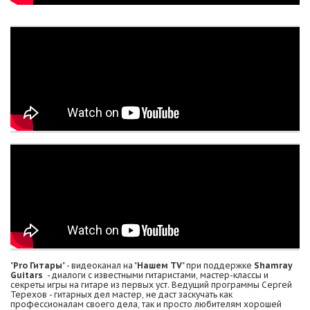
"
Pro Гитары
" - видеоканал на "
Нашем TV
" при поддержке
Shamray
Guitars
- диалоги с известными гитаристами, мастер-классы и
секреты игры на гитаре из первых уст. Ведущий программы Сергей
Терехов - гитарных дел мастер, не даст заскучать как
профессионалам своего дела, так и просто любителям хорошей