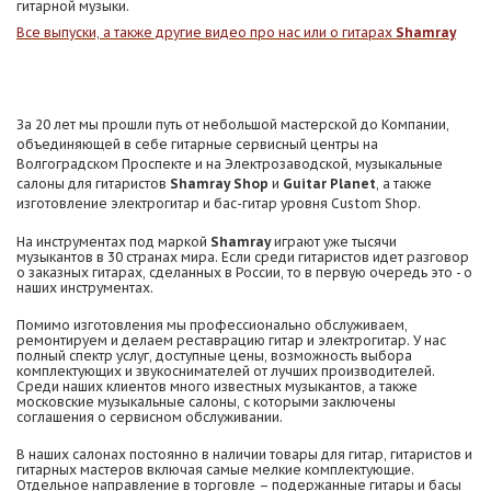
гитарной музыки.
Все выпуски, а также другие видео про нас или о гитарах
Shamray
За 20 лет мы прошли путь от небольшой мастерской до Компании,
объединяющей в себе гитарные сервисный центры на
Волгоградском Проспекте и на Электрозаводской, музыкальные
салоны для гитаристов
Shamray Shop
и
Guitar Planet
, а также
изготовление электрогитар и бас-гитар уровня Custom Shop.
На инструментах под маркой
Shamray
играют уже тысячи
музыкантов в 30 странах мира. Если среди гитаристов идет разговор
о заказных гитарах, сделанных в России, то в первую очередь это - о
наших инструментах.
Помимо изготовления мы профессионально обслуживаем,
ремонтируем и делаем реставрацию гитар и электрогитар. У нас
полный спектр услуг, доступные цены, возможность выбора
комплектующих и звукоснимателей от лучших производителей.
Среди наших клиентов много известных музыкантов, а также
московские музыкальные салоны, с которыми заключены
соглашения о сервисном обслуживании.
В наших салонах постоянно в наличии товары для гитар, гитаристов и
гитарных мастеров включая самые мелкие комплектующие.
Отдельное направление в торговле – подержанные гитары и басы