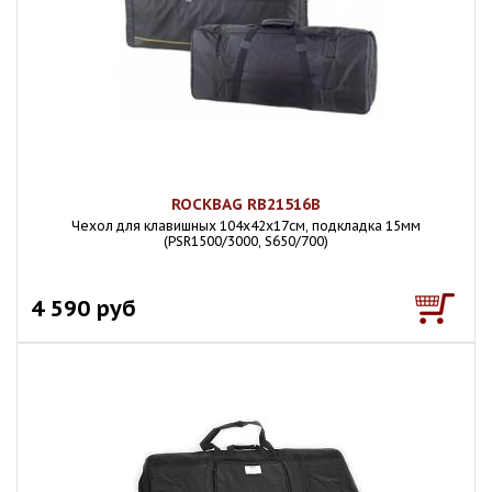
ROCKBAG RB21516B
Чехол для клавишных 104х42х17см, подкладка 15мм
(PSR1500/3000, S650/700)
4 590 руб