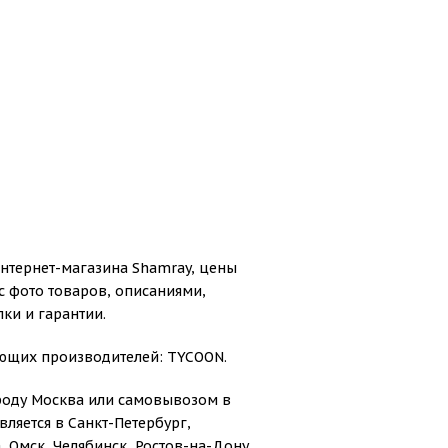
нтернет-магазина Shamray, цены
с фото товаров, описаниями,
ки и гарантии.
ующих производителей: TYCOON.
ороду Москва или самовывозом в
ляется в Санкт-Петербург,
 Омск, Челябинск, Ростов-на-Дону,