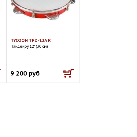
TYCOON TPD-12A R
й
Пандейру 12" (30 см)
9 200 руб