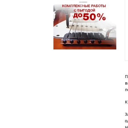
П
в
п
К
З
о
Н