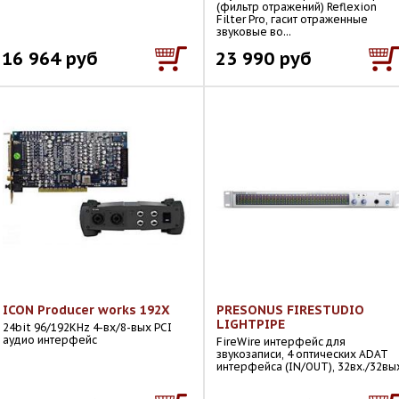
(фильтр отражений) Reflexion
Filter Pro, гасит отраженные
звуковые во...
16 964 руб
23 990 руб
ICON Producer works 192X
PRESONUS FIRESTUDIO
LIGHTPIPE
24bit 96/192KHz 4-вх/8-вых PCI
аудио интерфейс
FireWire интерфейс для
звукозаписи, 4 оптических ADAT
интерфейса (IN/OUT), 32вх./32вы