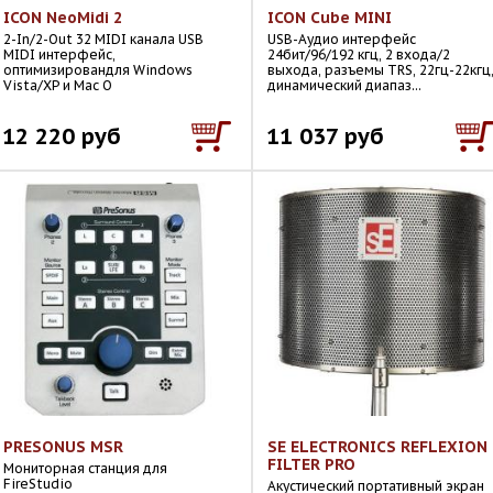
ICON NeoMidi 2
ICON Cube MINI
2-In/2-Out 32 MIDI канала USB
USB-Аудио интерфейс
MIDI интерфейс,
24бит/96/192 кгц, 2 входа/2
оптимизировандля Windows
выхода, разъемы TRS, 22гц-22кгц
Vista/XP и Mac O
динамический диапаз...
12 220 руб
11 037 руб
PRESONUS MSR
SE ELECTRONICS REFLEXION
FILTER PRO
Мониторная станция для
FireStudio
Акустический портативный экран