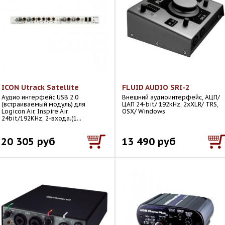
ICON Utrack Satellite
FLUID AUDIO SRI-2
Аудио интерфейс USB 2.0
Внешний аудиоинтерфейс, АЦП/
(встраиваемый модуль) для
ЦАП 24-bit/ 192kHz, 2хXLR/ TRS,
Logicon Air, Inspire Air.
OSX/ Windows
24bit/192KHz, 2-входа.(1...
20 305 руб
13 490 руб