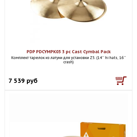
PDP PDCYMPK03 3 pc Cast Cymbal Pack
Комплект тарелок из латуни для установки Z5: (14`` hi hats, 16``
crash)
7 539 руб