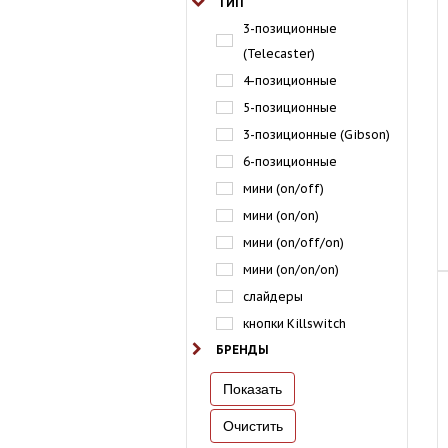
ТИП
3-позиционные
(Telecaster)
4-позиционные
5-позиционные
3-позиционные (Gibson)
6-позиционные
мини (on/off)
мини (on/on)
мини (on/off/on)
мини (on/on/on)
слайдеры
кнопки Killswitch
БРЕНДЫ