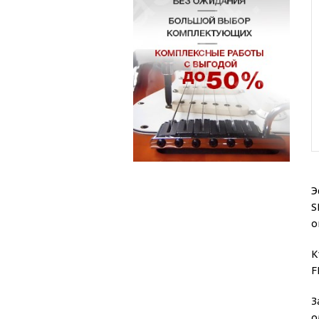
Э
S
о
К
F
З
о