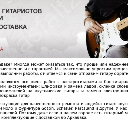
даке? Иногда может оказаться так, что проще или надежнее
 качественно и с гарантией. Мы максимально упростим проце
 выполним работы, отчитаемся и сами отправим гитару обратн
олняются все виды работ с электрогитарами и бас-гитарам
ыми инструментами: шлифовка и замена ладов, склейка слом
коснимателей на акустические гитары и замена электроник
покраска гитар.
ектующие для качественного ремонта и апдейта гитар: звук
емоло и фурнитура Gotoh, Schaller, Partsland и другие. У н
панелей. Поэтому даже если в вашем городе есть гитарный ма
 комплектующие с доставкой до Аркадака.