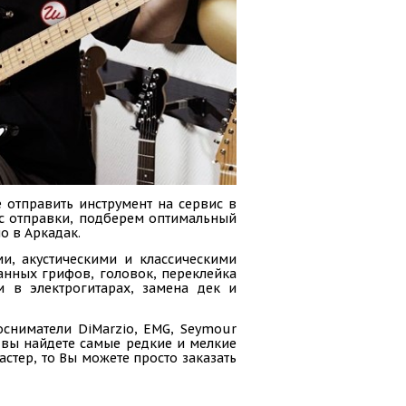
 отправить инструмент на сервис в
сс отправки, подберем оптимальный
о в Аркадак.
и, акустическими и классическими
анных грифов, головок, переклейка
и в электрогитарах, замена дек и
осниматели DiMarzio, EMG, Seymour
ас вы найдете самые редкие и мелкие
стер, то Вы можете просто заказать