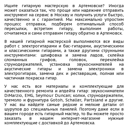
Ищите гитарную мастерскую в Артемовске? Иногда
может оказаться так, что проще или надежнее отправить
инструмент на сервис в Москву и получить услуги быстро,
качественно и с гарантией. Мы максимально упростим
процесс отправки, подберем оптимальный способ
пересылки, встретим гитару, выполним работы,
отчитаемся и сами отправим гитару обратно в Артемовск.
В нашей гитарной мастерской выполняются все виды
работ с электрогитарами и бас-гитарами, акустическими
и классическими гитарами, а также другими струнными
инструментами: шлифовка и замена ладов, склейка
сломанных грифов, головок, переклейка
струнодержателей, установка звукоснимателей на
акустические гитары и замена электроники в
электрогитарах, замена дек и реставрация, полная или
частичная покраска гитар.
У нас есть все материалы и комплектующие для
качественного ремонта и апдейта гитар: звукосниматели
DiMarzio, EMG, Seymour Duncan; колки, струнодержатели,
тремоло и фурнитура Gotoh, Schaller, Partsland и другие.
У нас вы найдете самые редкие и мелкие детали от
шурупов до специальных панелей. Поэтому даже если в
вашем городе есть гитарный мастер, то Вы можете просто
заказать в нашем интернет-магазине нужные
комплектующие с доставкой до Артемовска.