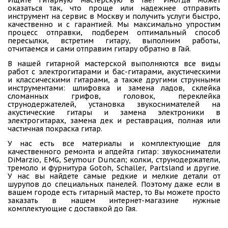
оказаться так, что проще или надежнее отправить
инструмент на сервис в Москву и получить услуги быстро,
качественно и с гарантией. Мы максимально упростим
процесс отправки, подберем оптимальный способ
пересылки, встретим гитару, выполним работы,
отчитаемся и сами отправим гитару обратно в Гай.
В нашей гитарной мастерской выполняются все виды
работ с электрогитарами и бас-гитарами, акустическими
и классическими гитарами, а также другими струнными
инструментами: шлифовка и замена ладов, склейка
сломанных грифов, головок, переклейка
струнодержателей, установка звукоснимателей на
акустические гитары и замена электроники в
электрогитарах, замена дек и реставрация, полная или
частичная покраска гитар.
У нас есть все материалы и комплектующие для
качественного ремонта и апдейта гитар: звукосниматели
DiMarzio, EMG, Seymour Duncan; колки, струнодержатели,
тремоло и фурнитура Gotoh, Schaller, Partsland и другие.
У нас вы найдете самые редкие и мелкие детали от
шурупов до специальных панелей. Поэтому даже если в
вашем городе есть гитарный мастер, то Вы можете просто
заказать в нашем интернет-магазине нужные
комплектующие с доставкой до Гая.