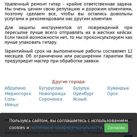
Удаленный ремонт гитар - крайне ответственная задача.
Мы очень ценим свою репутацию и дорожим клиентами,
поэтому сделаем все, чтобы вы остались довольны
услугами и рекомендовали нас другим клиентам.
Для защиты инструментов от повреждений при
пересылке лучше всего отправлять их в жестких кейсах.
Если такой возможности нет, то мы проконсультируем как
лучше упаковать гитару.
Гарантийный срок на выполненные работы составляет 12
месяцев. Об ограничении или расширении гарантии Вас
предупредит мастер при обработке заявки.
Другие города:
Абдулино
Бугуруслан
Бузулук
Кувандык
Медногорск
Новотроицк
Оренбург
Орск
Соль-
Сорочинск
Ясный
Илецк
Пользуясь сайтом, вы соглашаетесь с использованием
cookies и
политикой конфиденциальности
.
Согласен
© 1999 - 2026 Shamray Guitars /
Политика обработки персональных
данных
/
Политика использования Сookies
/
Условия обслуживания