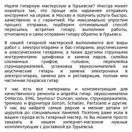
Ищите гитарную мастерскую в Гурьевске? Иногда может
оказаться так, что проще или надежнее отправить
инструмент на сервис в Москву и получить услуги быстро,
качественно и с гарантией. Мы максимально упростим
процесс отправки, подберем оптимальный способ
пересылки, встретим гитару, выполним работы,
отчитаемся и сами отправим гитару обратно в Гурьевск.
В нашей гитарной мастерской выполняются все виды
работ с электрогитарами и бас-гитарами, акустическими
и классическими гитарами, а также другими струнными
инструментами: шлифовка и замена ладов, склейка
сломанных грифов, головок, переклейка
струнодержателей, установка звукоснимателей на
акустические гитары и замена электроники в
электрогитарах, замена дек и реставрация, полная или
частичная покраска гитар.
У нас есть все материалы и комплектующие для
качественного ремонта и апдейта гитар: звукосниматели
DiMarzio, EMG, Seymour Duncan; колки, струнодержатели,
тремоло и фурнитура Gotoh, Schaller, Partsland и другие.
У нас вы найдете самые редкие и мелкие детали от
шурупов до специальных панелей. Поэтому даже если в
вашем городе есть гитарный мастер, то Вы можете просто
заказать в нашем интернет-магазине нужные
комплектующие с доставкой до Гурьевска.