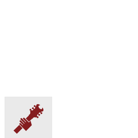
СДЭК
Кемерово, ул. Базовая, 5Б
(495) 128-95-59
СДЭК
Кемерово, ул. Соборная, 8
(495) 128-95-59
СДЭК
Кемерово, ул. Тухачевского, 40
(495) 128-95-59