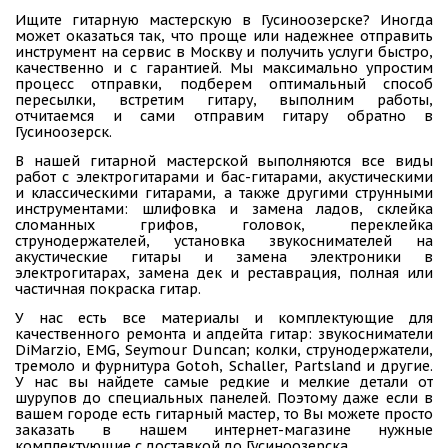
Ищите гитарную мастерскую в Гусиноозерске? Иногда
может оказаться так, что проще или надежнее отправить
инструмент на сервис в Москву и получить услуги быстро,
качественно и с гарантией. Мы максимально упростим
процесс отправки, подберем оптимальный способ
пересылки, встретим гитару, выполним работы,
отчитаемся и сами отправим гитару обратно в
Гусиноозерск.
В нашей гитарной мастерской выполняются все виды
работ с электрогитарами и бас-гитарами, акустическими
и классическими гитарами, а также другими струнными
инструментами: шлифовка и замена ладов, склейка
сломанных грифов, головок, переклейка
струнодержателей, установка звукоснимателей на
акустические гитары и замена электроники в
электрогитарах, замена дек и реставрация, полная или
частичная покраска гитар.
У нас есть все материалы и комплектующие для
качественного ремонта и апдейта гитар: звукосниматели
DiMarzio, EMG, Seymour Duncan; колки, струнодержатели,
тремоло и фурнитура Gotoh, Schaller, Partsland и другие.
У нас вы найдете самые редкие и мелкие детали от
шурупов до специальных панелей. Поэтому даже если в
вашем городе есть гитарный мастер, то Вы можете просто
заказать в нашем интернет-магазине нужные
комплектующие с доставкой до Гусиноозерска.