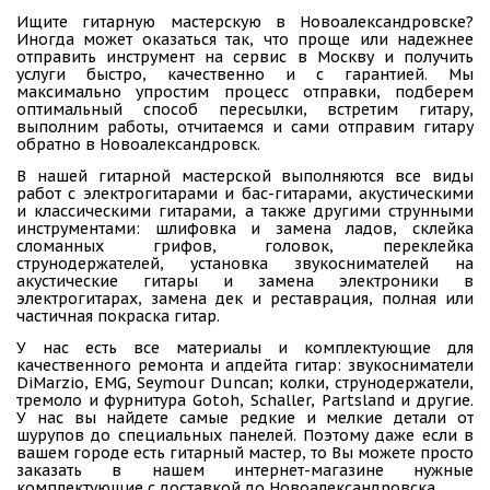
Ищите гитарную мастерскую в Новоалександровске?
Иногда может оказаться так, что проще или надежнее
отправить инструмент на сервис в Москву и получить
услуги быстро, качественно и с гарантией. Мы
максимально упростим процесс отправки, подберем
оптимальный способ пересылки, встретим гитару,
выполним работы, отчитаемся и сами отправим гитару
обратно в Новоалександровск.
В нашей гитарной мастерской выполняются все виды
работ с электрогитарами и бас-гитарами, акустическими
и классическими гитарами, а также другими струнными
инструментами: шлифовка и замена ладов, склейка
сломанных грифов, головок, переклейка
струнодержателей, установка звукоснимателей на
акустические гитары и замена электроники в
электрогитарах, замена дек и реставрация, полная или
частичная покраска гитар.
У нас есть все материалы и комплектующие для
качественного ремонта и апдейта гитар: звукосниматели
DiMarzio, EMG, Seymour Duncan; колки, струнодержатели,
тремоло и фурнитура Gotoh, Schaller, Partsland и другие.
У нас вы найдете самые редкие и мелкие детали от
шурупов до специальных панелей. Поэтому даже если в
вашем городе есть гитарный мастер, то Вы можете просто
заказать в нашем интернет-магазине нужные
комплектующие с доставкой до Новоалександровска.