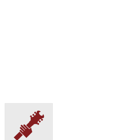
СДЭК
Ставрополь, ул. Мира, д.278д
(495) 128-95-59
СДЭК
Ставрополь, ул. Пирогова, 68а
(495) 128-95-59
СДЭК
Ставрополь, ул. Тухачевского, 26/5
(495) 128-95-59