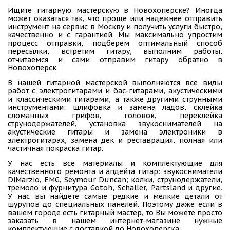
Ищите гитарную мастерскую в Новохоперске? Иногда
может оказаться так, что проще или надежнее отправить
инструмент на сервис в Москву и получить услуги быстро,
качественно и с гарантией. Мы максимально упростим
процесс отправки, подберем оптимальный способ
пересылки, встретим гитару, выполним работы,
отчитаемся и сами отправим гитару обратно в
Новохоперск.
В нашей гитарной мастерской выполняются все виды
работ с электрогитарами и бас-гитарами, акустическими
и классическими гитарами, а также другими струнными
инструментами: шлифовка и замена ладов, склейка
сломанных грифов, головок, переклейка
струнодержателей, установка звукоснимателей на
акустические гитары и замена электроники в
электрогитарах, замена дек и реставрация, полная или
частичная покраска гитар.
У нас есть все материалы и комплектующие для
качественного ремонта и апдейта гитар: звукосниматели
DiMarzio, EMG, Seymour Duncan; колки, струнодержатели,
тремоло и фурнитура Gotoh, Schaller, Partsland и другие.
У нас вы найдете самые редкие и мелкие детали от
шурупов до специальных панелей. Поэтому даже если в
вашем городе есть гитарный мастер, то Вы можете просто
заказать в нашем интернет-магазине нужные
комплектующие с доставкой до Новохоперска.