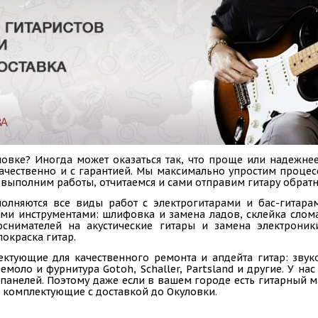
овке? Иногда может оказаться так, что проще или надежнее
 качественно и с гарантией. Мы максимально упростим проце
 выполним работы, отчитаемся и сами отправим гитару обратн
олняются все виды работ с электрогитарами и бас-гитарам
ыми инструментами: шлифовка и замена ладов, склейка слом
коснимателей на акустические гитары и замена электроник
покраска гитар.
ектующие для качественного ремонта и апдейта гитар: звук
емоло и фурнитура Gotoh, Schaller, Partsland и другие. У н
панелей. Поэтому даже если в вашем городе есть гитарный ма
 комплектующие с доставкой до Окуловки.