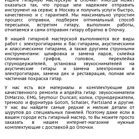
оказаться так, что проще или надежнее отправить
инструмент на сервис в Москву и получить услуги быстро,
качественно и с гарантией. Мы максимально упростим
процесс отправки, подберем оптимальный способ
пересылки, встретим гитару, выполним работы,
отчитаемся и сами отправим гитару обратно в Опочку.
В нашей гитарной мастерской выполняются все виды
работ с электрогитарами и бас-гитарами, акустическими
и классическими гитарами, а также другими струнными
инструментами: шлифовка и замена ладов, склейка
сломанных грифов, головок, переклейка
струнодержателей, установка звукоснимателей на
акустические гитары и замена электроники в
электрогитарах, замена дек и реставрация, полная или
частичная покраска гитар.
У нас есть все материалы и комплектующие для
качественного ремонта и апдейта гитар: звукосниматели
DiMarzio, EMG, Seymour Duncan; колки, струнодержатели,
тремоло и фурнитура Gotoh, Schaller, Partsland и другие.
У нас вы найдете самые редкие и мелкие детали от
шурупов до специальных панелей. Поэтому даже если в
вашем городе есть гитарный мастер, то Вы можете просто
заказать в нашем интернет-магазине нужные
комплектующие с доставкой до Опочки.