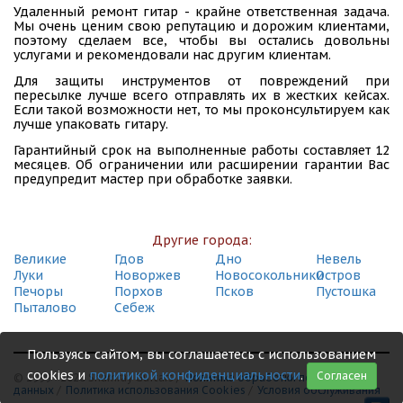
Удаленный ремонт гитар - крайне ответственная задача.
Мы очень ценим свою репутацию и дорожим клиентами,
поэтому сделаем все, чтобы вы остались довольны
услугами и рекомендовали нас другим клиентам.
Для защиты инструментов от повреждений при
пересылке лучше всего отправлять их в жестких кейсах.
Если такой возможности нет, то мы проконсультируем как
лучше упаковать гитару.
Гарантийный срок на выполненные работы составляет 12
месяцев. Об ограничении или расширении гарантии Вас
предупредит мастер при обработке заявки.
Другие города:
Великие
Гдов
Дно
Невель
Луки
Новоржев
Новосокольники
Остров
Печоры
Порхов
Псков
Пустошка
Пыталово
Себеж
Пользуясь сайтом, вы соглашаетесь с использованием
cookies и
политикой конфиденциальности
.
Согласен
© 1999 - 2026 Shamray Guitars /
Политика обработки персональных
данных
/
Политика использования Сookies
/
Условия обслуживания