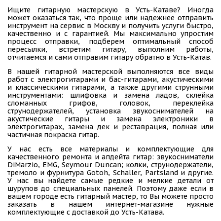
Ищите гитарную мастерскую в Усть-Катаве? Иногда
может оказаться так, что проще или надежнее отправить
инструмент на сервис в Москву и получить услуги быстро,
качественно и с гарантией. Мы максимально упростим
процесс отправки, подберем оптимальный способ
пересылки, встретим гитару, выполним работы,
отчитаемся и сами отправим гитару обратно в Усть-Катав.
В нашей гитарной мастерской выполняются все виды
работ с электрогитарами и бас-гитарами, акустическими
и классическими гитарами, а также другими струнными
инструментами: шлифовка и замена ладов, склейка
сломанных грифов, головок, переклейка
струнодержателей, установка звукоснимателей на
акустические гитары и замена электроники в
электрогитарах, замена дек и реставрация, полная или
частичная покраска гитар.
У нас есть все материалы и комплектующие для
качественного ремонта и апдейта гитар: звукосниматели
DiMarzio, EMG, Seymour Duncan; колки, струнодержатели,
тремоло и фурнитура Gotoh, Schaller, Partsland и другие.
У нас вы найдете самые редкие и мелкие детали от
шурупов до специальных панелей. Поэтому даже если в
вашем городе есть гитарный мастер, то Вы можете просто
заказать в нашем интернет-магазине нужные
комплектующие с доставкой до Усть-Катава.