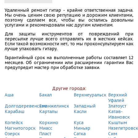
Удаленный ремонт гитар - крайне ответственная задача.
Мы очень ценим свою репутацию и дорожим клиентами,
поэтому сделаем все, чтобы вы остались довольны
услугами и рекомендовали нас другим клиентам.
Для защиты инструментов от повреждений при
пересылке лучше всего отправлять их в жестких кейсах.
Если такой возможности нет, то мы проконсультируем как
лучше упаковать гитару.
Гарантийный срок на выполненные работы составляет 12
месяцев. Об ограничении или расширении гарантии Вас
предупредит мастер при обработке заявки.
Другие города:
Аша
Бакал
Верхнеуральск
Верхний
Уфалей
Долгодеревенское
Еманжелинск
Западный
Златоуст
Карабаш
Карталы
Касли
Катав-
Ивановск
Копейск
Коркино
Куса
Кыштым
Магнитогорск
Миасс
Миньяр
Нязепетровск
Озерск
Пласт
Сатка
Сим