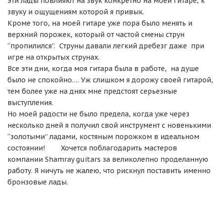
эти лады повлияют на звук конкретно на моей гитаре, к
звуку и ощущениям которой я привык.
Кроме того, на моей гитаре уже пора было менять и
верхний порожек, который от частой смены струн
“пропилился”. Струны давали легкий дребезг даже при
игре на открытых струнах.
Все эти дни, когда моя гитара была в работе, на душе
было не спокойно…. Уж слишком я дорожу своей гитарой,
тем более уже на днях мне предстоят серьезные
выступления.
Но моей радости не было предела, когда уже через
несколько дней я получил свой инструмент с новенькими
“золотыми” ладами, костяным порожком в идеальном
состоянии! Хочется поблагодарить мастеров
компании
Shamray guitars
за великолепно проделанную
работу. Я ничуть не жалею, что рискнул поставить именно
бронзовые лады.