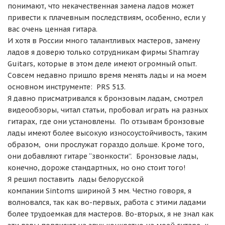
понимают, что некачественная замена ладов может
привести к плачевным последствиям, особенно, если у
вас очень ценная гитара.
И хотя в России много талантливых мастеров, замену
ладов я доверю только сотрудникам фирмы
Shamray
Guitars
, которые в этом деле имеют огромный опыт.
Совсем недавно пришло время менять лады и на моем
основном инструменте:
PRS 513
.
Я давно присматривался к бронзовым ладам, смотрел
видеообзоры, читал статьи, пробовал играть на разных
гитарах, где они установлены. По отзывам бронзовые
лады имеют более высокую износоустойчивость, таким
образом, они прослужат гораздо дольше. Кроме того,
они добавляют гитаре “звонкости”. Бронзовые лады,
конечно, дороже стандартных, но оно стоит того!
Я решил поставить лады белорусской
компании
Sintoms
шириной 3 мм. Честно говоря, я
волновался, так как во-первых, работа с этими ладами
более трудоемкая для мастеров. Во-вторых, я не знал как