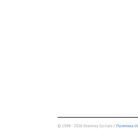
© 1999 - 2026 Shamray Guitars /
Политика о