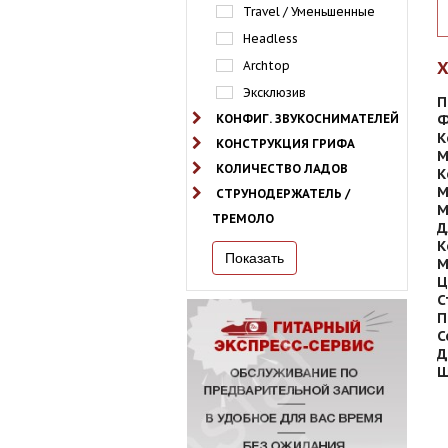
Travel / Уменьшенные
Headless
Archtop
Эксклюзив
П
КОНФИГ. ЗВУКОСНИМАТЕЛЕЙ
Ф
К
КОНСТРУКЦИЯ ГРИФА
М
КОЛИЧЕСТВО ЛАДОВ
К
М
СТРУНОДЕРЖАТЕЛЬ /
М
ТРЕМОЛО
Д
К
М
Ц
С
П
С
Д
Ш