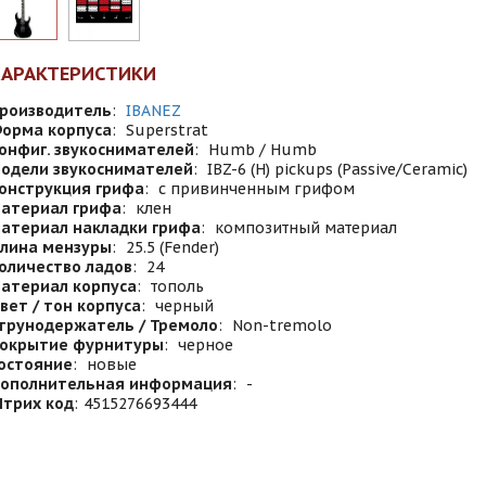
ХАРАКТЕРИСТИКИ
роизводитель
:
IBANEZ
орма корпуса
:
Superstrat
онфиг. звукоснимателей
:
Humb / Humb
одели звукоснимателей
:
IBZ-6 (H) pickups (Passive/Ceramic)
онструкция грифа
:
с привинченным грифом
атериал грифа
:
клен
атериал накладки грифа
:
композитный материал
лина мензуры
:
25.5 (Fender)
оличество ладов
:
24
атериал корпуса
:
тополь
вет / тон корпуса
:
черный
трунодержатель / Тремоло
:
Non-tremolo
окрытие фурнитуры
:
черное
остояние
:
новые
ополнительная информация
:
-
трих код
:
4515276693444