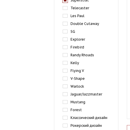
Superstrat
Telecaster
Les Paul
Double Cutaway
SG
Explorer
Firebird
Randy Rhoads
Kelly
Flying V
V-Shape
Warlock
Jaguar/Jazzmaster
Mustang
Forest
Классический дизайн
Рокерский дизайн