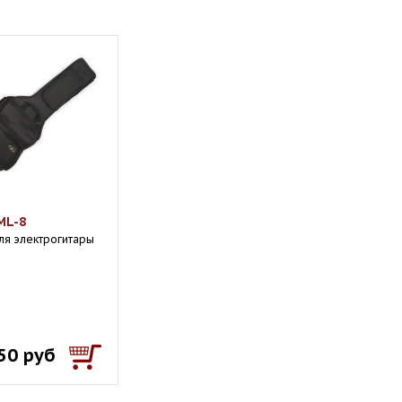
ML-8
ля электрогитары
50 руб