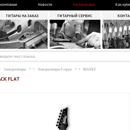
 компании
Новости
Распродажа
Как купи
ГИТАРЫ НА ЗАКАЗ
ГИТАРНЫЙ СЕРВИС
КОНТ
Электрогитары
Электрогитары 6 струн
IBANEZ
ACK FLAT