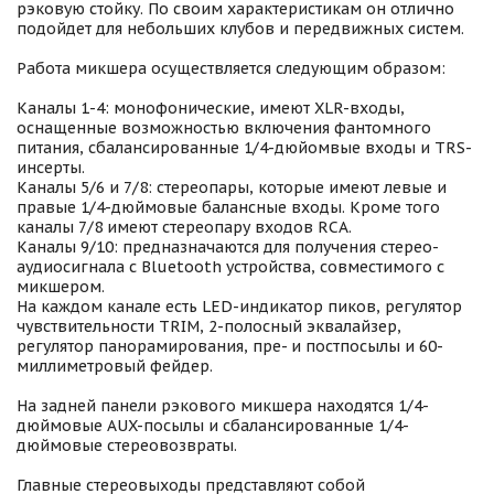
рэковую стойку. По своим характеристикам он отлично
подойдет для небольших клубов и передвижных систем.
Работа микшера осуществляется следующим образом:
Каналы 1-4: монофонические, имеют XLR-входы,
оснащенные возможностью включения фантомного
питания, сбалансированные 1/4-дюйомвые входы и TRS-
инсерты.
Каналы 5/6 и 7/8: стереопары, которые имеют левые и
правые 1/4-дюймовые балансные входы. Кроме того
каналы 7/8 имеют стереопару входов RCA.
Каналы 9/10: предназначаются для получения стерео-
аудиосигнала с Bluetooth устройства, совместимого с
микшером.
На каждом канале есть LED-индикатор пиков, регулятор
чувствительности TRIM, 2-полосный эквалайзер,
регулятор панорамирования, пре- и постпосылы и 60-
миллиметровый фейдер.
На задней панели рэкового микшера находятся 1/4-
дюймовые AUX-посылы и сбалансированные 1/4-
дюймовые стереовозвраты.
Главные стереовыходы представляют собой