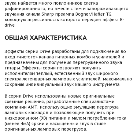
звука найдётся много поклонников слегка
рафинированного, но вместе с тем и завораживающего
звучания канала Sharp преампа Bogner/Hafler TG,
холодную агрессивность которого передает эффект B-
drive.
ОБЩАЯ ХАРАКТЕРИСТИКА
Эффекты серии Drive разработаны для подключения во
вход «чистого» канала гитарных комбо и усилителей и
предназначены для получения перегруженного звука
гитары. Эффекты серии позволяют получить
исполнителям теплый, естественный звук широкого
спектра легендарных ламповых усилителей, максимально
сохраняя индивидуальный звук Вашего инструмента.
В серии Drive использованы новые оригинальные
схемные решения, разработанные специалистами
компании АМТ, использующие эмуляцию перегруза
ламповых каскадов и позволяющие получить при
низковольтном (9В) питании и малом потреблении тока
(менее 4мА) яркий и насыщенный звук в стиле
оригинальных ламповых перегрузов.