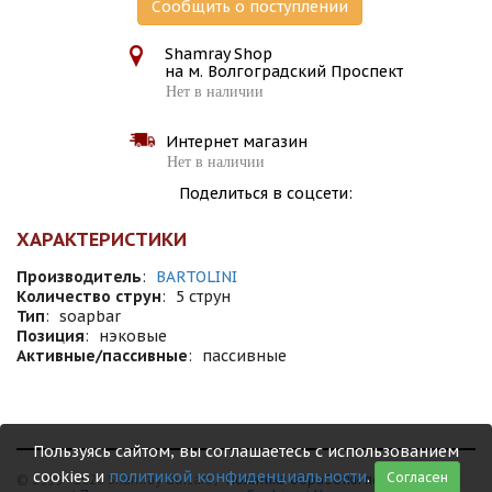
Сообщить о поступлении
Shamray Shop
на м. Волгоградский Проспект
Нет в наличии
Интернет магазин
Нет в наличии
Поделиться в соцсети:
ХАРАКТЕРИСТИКИ
Производитель
:
BARTOLINI
Количество струн
:
5 струн
Тип
:
soapbar
Позиция
:
нэковые
Активные/пассивные
:
пассивные
Пользуясь сайтом, вы соглашаетесь с использованием
cookies и
политикой конфиденциальности
.
Согласен
© 1999 - 2026 Shamray Guitars /
Политика обработки персональных