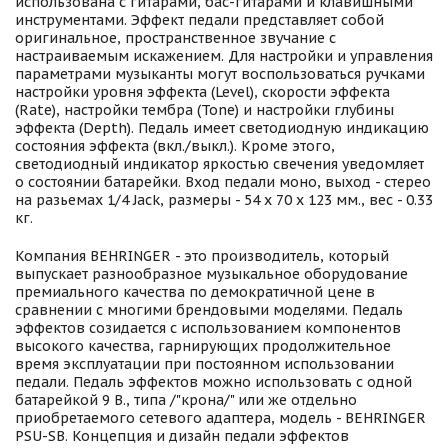
использована с гитарами, бас-гитарами и клавишными
инструментами. Эффект педали представляет собой
оригинальное, пространственное звучание с
настраиваемым искажением. Для настройки и управления
параметрами музыканты могут воспользоваться ручками
настройки уровня эффекта (Level), скорости эффекта
(Rate), настройки тембра (Tone) и настройки глубины
эффекта (Depth). Педаль имеет светодиодную индикацию
состояния эффекта (вкл./выкл.). Кроме этого,
светодиодный индикатор яркостью свечения уведомляет
о состоянии батарейки. Вход педали моно, выход - стерео
на разьемах 1/4 Jack, размеры - 54 x 70 x 123 мм., вес - 0.33
кг.
Компания BEHRINGER - это производитель, который
выпускает разнообразное музыкальное оборудование
премиального качества по демократичной цене в
сравнении с многими брендовыми моделями. Педаль
эффектов созидается с использованием компонентов
высокого качества, гарнирующих продолжительное
время эксплуатации при постоянном использовании
педали. Педаль эффектов можно использовать с одной
батарейкой 9 В., типа /"крона/" или же отдельно
приобретаемого сетевого адаптера, модель - BEHRINGER
PSU-SB. Концепция и дизайн педали эффектов