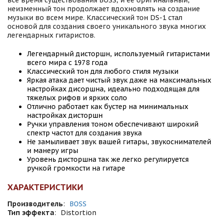
все время существования BOSS, и ее оригинальный,
неизменный тон продолжает вдохновлять на создание
музыки во всем мире. Классический тон DS-1 стал
основой для создания своего уникального звука многих
легендарных гитаристов.
Легендарный дисторшн, используемый гитаристами
всего мира с 1978 года
Классический тон для любого стиля музыки
Яркая атака дает чистый звук даже на максимальных
настройках дисоршна, идеально подходящая для
тяжелых рифов и ярких соло
Отлично работает как бустер на минимальных
настройках дисторшн
Ручки управления тоном обеспечивают широкий
спектр частот для создания звука
Не замыливает звук вашей гитары, звукоснимателей
и манеру игры
Уровень дисторшна так же легко регулируется
ручкой громкости на гитаре
ХАРАКТЕРИСТИКИ
Производитель
:
BOSS
Тип эффекта
:
Distortion