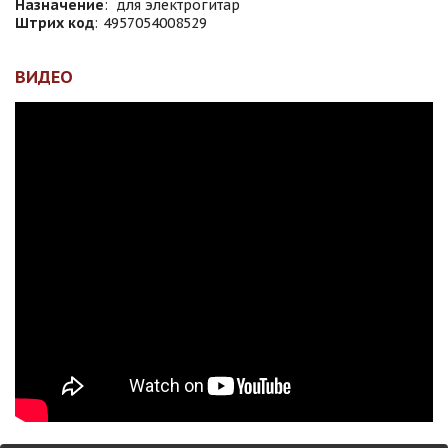
Назначение
:
для электрогитар
Штрих код
:
4957054008529
ВИДЕО