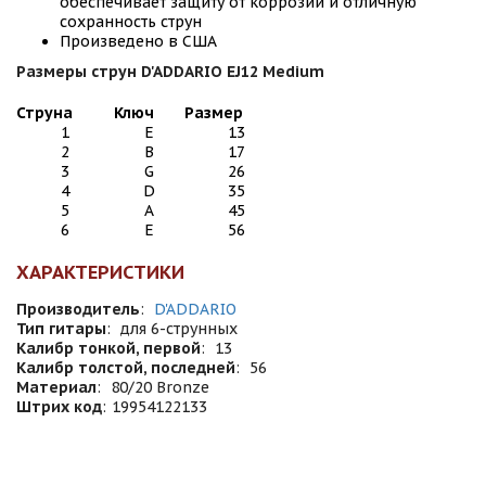
обеспечивает защиту от коррозии и отличную
сохранность струн
Произведено в США
Размеры струн D'ADDARIO EJ12 Medium
Струна
Ключ
Размер
1
E
13
2
B
17
3
G
26
4
D
35
5
A
45
6
E
56
ХАРАКТЕРИСТИКИ
Производитель
:
D'ADDARIO
Тип гитары
:
для 6-струнных
Калибр тонкой, первой
:
13
Калибр толстой, последней
:
56
Материал
:
80/20 Bronze
Штрих код
:
19954122133