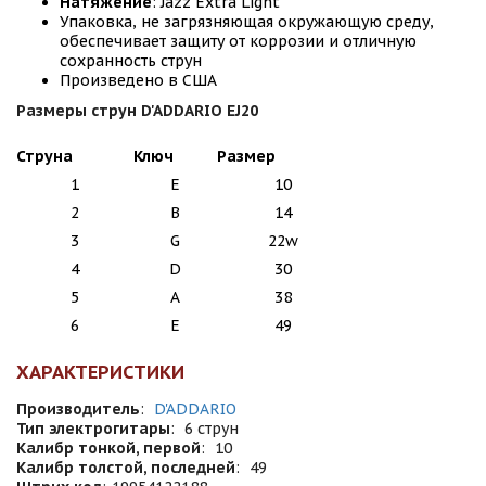
Натяжение
: Jazz Extra Light
Упаковка, не загрязняющая окружающую среду,
обеспечивает защиту от коррозии и отличную
сохранность струн
Произведено в США
Размеры струн D'ADDARIO EJ20
Струна
Ключ
Размер
1
E
10
2
B
14
3
G
22w
4
D
30
5
A
38
6
E
49
ХАРАКТЕРИСТИКИ
Производитель
:
D'ADDARIO
Тип электрогитары
:
6 струн
Калибр тонкой, первой
:
10
Калибр толстой, последней
:
49