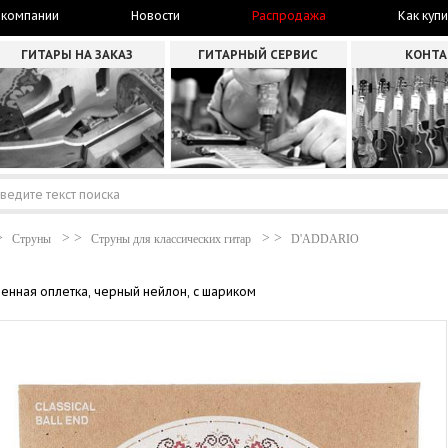
 компании
Новости
Распродажа
Как купи
ГИТАРЫ НА ЗАКАЗ
ГИТАРНЫЙ СЕРВИС
КОНТ
Струны
Струны для классических гитар
D'ADDARIO
ренная оплетка, черный нейлон, с шариком