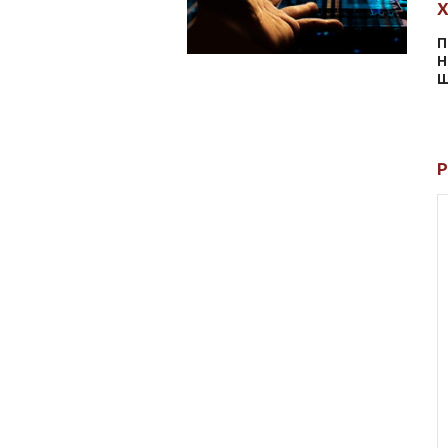
П
Н
Ш
Р