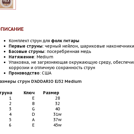
ОПИСАНИЕ
Комплект струн
для
фолк гитары
Первые струны
: черный нейлон, шариковые наконечник
Басовые струны
: посеребренная медь
Натяжение
: Medium
Упаковка, не загрязняющая окружающую среду, обеспечив
коррозии и отличную сохранность струн
Производство
: США
азмеры струн D'ADDARIO EJ32 Medium
труна
Ключ
Размер
1
E
28
2
B
32
3
G
40
4
D
31w
5
A
37w
6
E
45w