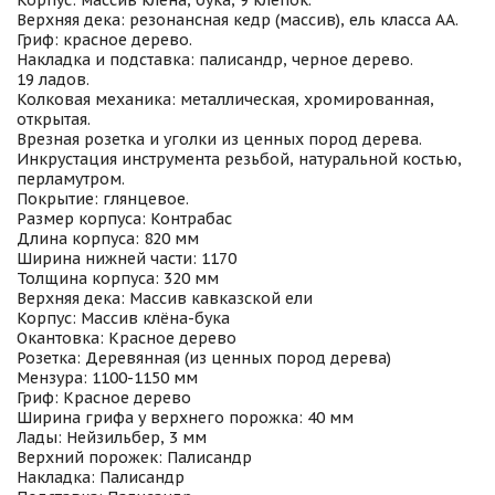
Корпус: массив клена, бука, 9 клепок.
Верхняя дека: резонансная кедр (массив), ель класса АА.
Гриф: красное дерево.
Накладка и подставка: палисандр, черное дерево.
19 ладов.
Колковая механика: металлическая, хромированная,
открытая.
Врезная розетка и уголки из ценных пород дерева.
Инкрустация инструмента резьбой, натуральной костью,
перламутром.
Покрытие: глянцевое.
Размер корпуса: Контрабас
Длина корпуса: 820 мм
Ширина нижней части: 1170
Толщина корпуса: 320 мм
Верхняя дека: Массив кавказской ели
Корпус: Массив клёна-бука
Окантовка: Красное дерево
Розетка: Деревянная (из ценных пород дерева)
Мензура: 1100-1150 мм
Гриф: Красное дерево
Ширина грифа у верхнего порожка: 40 мм
Лады: Нейзильбер, 3 мм
Верхний порожек: Палисандр
Накладка: Палисандр