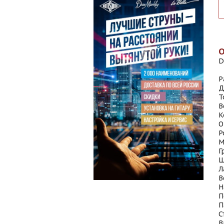
D
Р
Д
Т
В
К
О
Р
М
Г
Ш
Л
В
Н
П
П
С
В