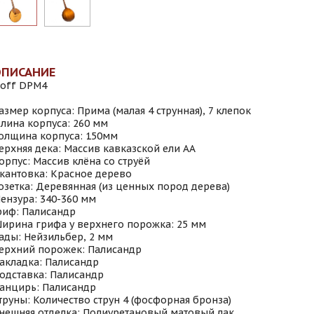
ОПИСАНИЕ
off DPM4
азмер корпуса: Прима (малая 4 струнная), 7 клепок
лина корпуса: 260 мм
олщина корпуса: 150мм
ерхняя дека: Массив кавказской ели АА
орпус: Массив клёна со струёй
кантовка: Красное дерево
озетка: Деревянная (из ценных пород дерева)
ензура: 340-360 мм
риф: Палисандр
ирина грифа у верхнего порожка: 25 мм
ады: Нейзильбер, 2 мм
ерхний порожек: Палисандр
акладка: Палисандр
одставка: Палисандр
анцирь: Палисандр
труны: Количество струн 4 (фосфорная бронза)
нешняя отделка: Полиуретановый матовый лак