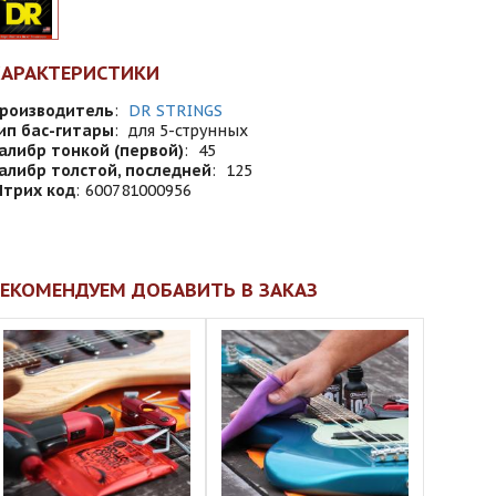
ХАРАКТЕРИСТИКИ
роизводитель
:
DR STRINGS
ип бас-гитары
:
для 5-струнных
алибр тонкой (первой)
:
45
алибр толстой, последней
:
125
трих код
:
600781000956
ЕКОМЕНДУЕМ ДОБАВИТЬ В ЗАКАЗ