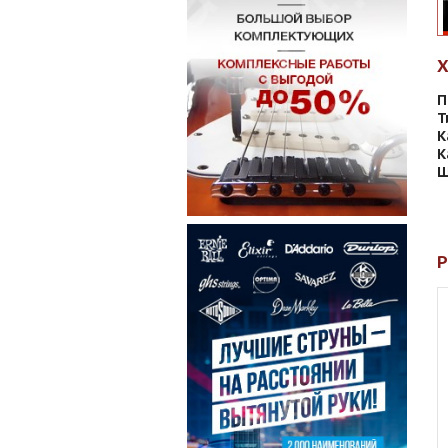
П
Т
К
К
Ш
Р