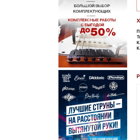
П
Т
К
К
Р