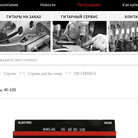
 компании
Новости
Распродажа
Как купи
ГИТАРЫ НА ЗАКАЗ
ГИТАРНЫЙ СЕРВИС
КОНТ
Струны
Струны для бас-гитар
DR STRINGS
ы, 45-105