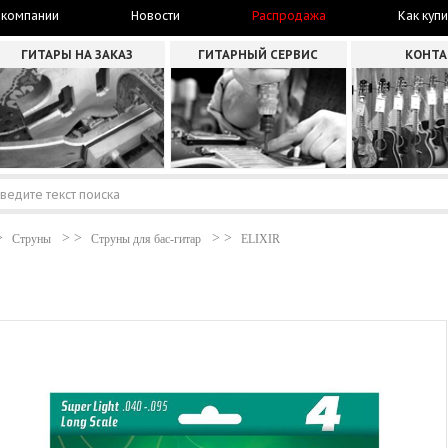
 компании
Новости
Распродажа
Как купи
ГИТАРЫ НА ЗАКАЗ
ГИТАРНЫЙ СЕРВИС
КОНТ
Струны
Струны для бас-гитар
ELIXIR