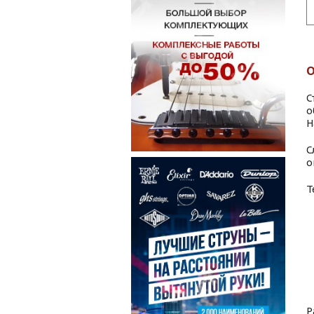
С
о
Н
С
о
Т
Р