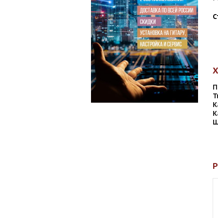
С
П
Т
К
К
Ш
Р