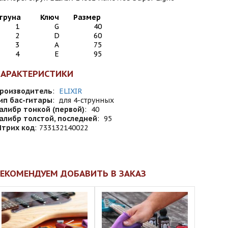
труна
Ключ
Размер
1
G
40
2
D
60
3
A
75
4
E
95
ХАРАКТЕРИСТИКИ
роизводитель
:
ELIXIR
ип бас-гитары
:
для 4-струнных
алибр тонкой (первой)
:
40
алибр толстой, последней
:
95
трих код
:
733132140022
ЕКОМЕНДУЕМ ДОБАВИТЬ В ЗАКАЗ