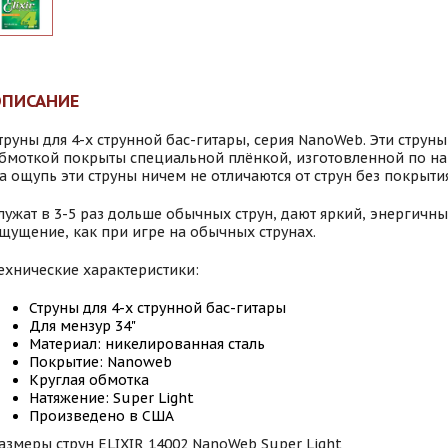
ОПИСАНИЕ
труны для 4-х струнной бас-гитары, серия NanoWeb. Эти струны
бмоткой покрыты специальной плёнкой, изготовленной по на
а ощупь эти струны ничем не отличаются от струн без покрытия
лужат в 3-5 раз дольше обычных струн, дают яркий, энергичны
щущение, как при игре на обычных струнах.
ехнические характеристики:
Струны для 4-х струнной бас-гитары
Для мензур 34"
Материал: никелированная сталь
Покрытие: Nanoweb
Круглая обмотка
Натяжение: Super Light
Произведено в США
азмеры струн ELIXIR 14002 NanoWeb Super Light