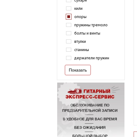
сухари
кили
опоры
пружины тремоло
болты и винты
втулки
станины
держатели пружин