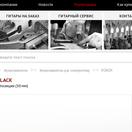
 компании
Новости
Распродажа
Как купи
ГИТАРЫ НА ЗАКАЗ
ГИТАРНЫЙ СЕРВИС
КОНТ
Звукосниматели
Звукосниматели для электрогитар
FOKIN
BLACK
позиции (50 мм)