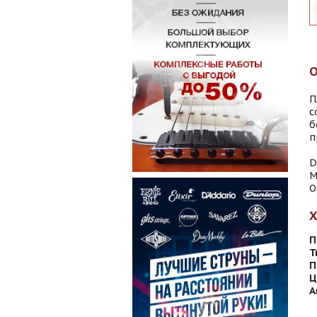
П
с
б
п
D
M
O
П
Т
П
Ц
А