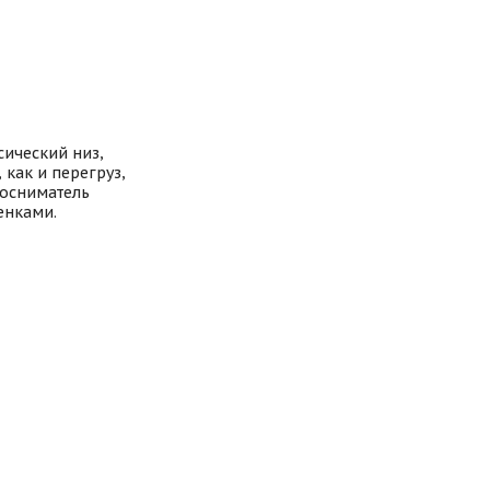
сический низ,
 как и перегруз,
косниматель
енками.