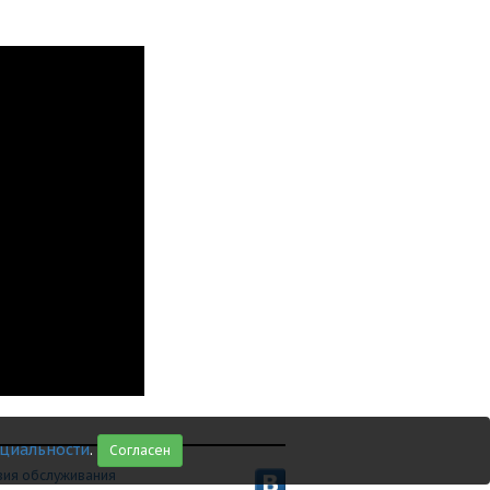
циальности
.
Согласен
вия обслуживания