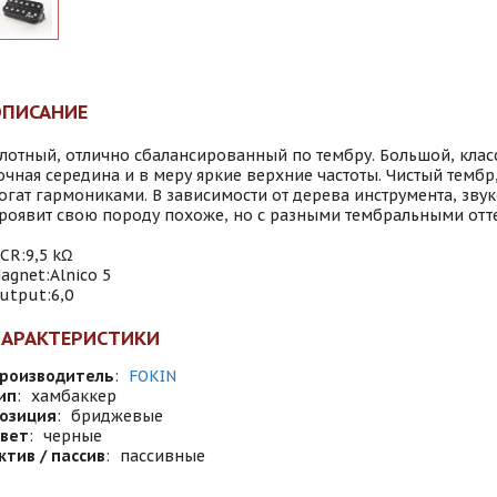
ОПИСАНИЕ
лотный, отлично сбалансированный по тембру. Большой, клас
очная середина и в меру яркие верхние частоты. Чистый тембр,
огат гармониками. В зависимости от дерева инструмента, зву
роявит свою породу похоже, но с разными тембральными отт
CR:9,5 kΩ
agnet:Alnico 5
utput:6,0
ХАРАКТЕРИСТИКИ
роизводитель
:
FOKIN
ип
:
хамбаккер
озиция
:
бриджевые
вет
:
черные
ктив / пассив
:
пассивные