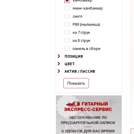
хамбаккер
мини-хамбаккер
сингл
P90 (мыльница)
на 7 струн
на 8 струн
панель в сборе
ПОЗИЦИЯ
ЦВЕТ
АКТИВ / ПАССИВ