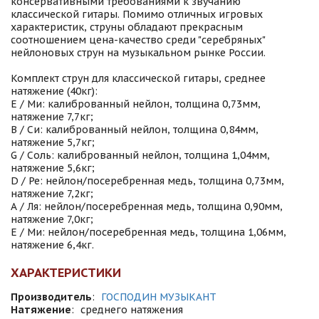
консервативными требованиями к звучанию
классической гитары. Помимо отличных игровых
характеристик, струны обладают прекрасным
соотношением цена-качество среди "серебряных"
нейлоновых струн на музыкальном рынке России.
Комплект струн для классической гитары, среднее
натяжение (40кг):
Е / Ми: калиброванный нейлон, толщина 0,73мм,
натяжение 7,7кг;
B / Си: калиброванный нейлон, толщина 0,84мм,
натяжение 5,7кг;
G / Соль: калиброванный нейлон, толщина 1,04мм,
натяжение 5,6кг;
D / Ре: нейлон/посеребренная медь, толщина 0,73мм,
натяжение 7,2кг;
А / Ля: нейлон/посеребренная медь, толщина 0,90мм,
натяжение 7,0кг;
Е / Ми: нейлон/посеребренная медь, толщина 1,06мм,
натяжение 6,4кг.
ХАРАКТЕРИСТИКИ
Производитель
:
ГОСПОДИН МУЗЫКАНТ
Натяжение
:
среднего натяжения