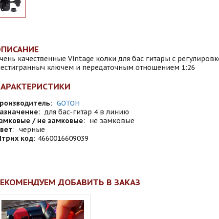
ОПИСАНИЕ
чень качественные Vintage колки для бас гитары с регулировк
естигранныч ключем и передаточным отношением 1:26
ХАРАКТЕРИСТИКИ
роизводитель
:
GOTOH
азначение
:
для бас-гитар 4 в линию
амковые / не замковые
:
не замковые
вет
:
черные
трих код
:
4660016609039
ЕКОМЕНДУЕМ ДОБАВИТЬ В ЗАКАЗ