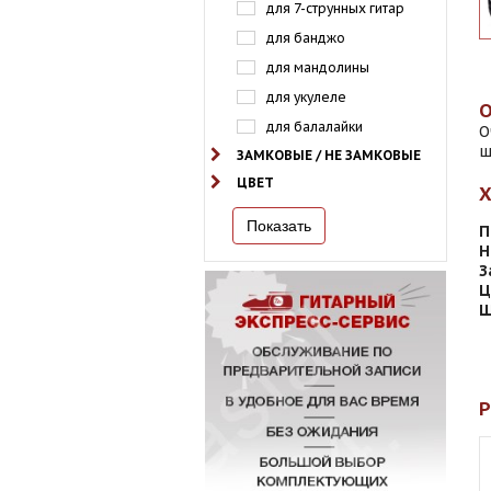
для 7-струнных гитар
для банджо
для мандолины
для укулеле
для балалайки
О
ш
ЗАМКОВЫЕ / НЕ ЗАМКОВЫЕ
ЦВЕТ
П
Н
З
Ц
Ш
Р