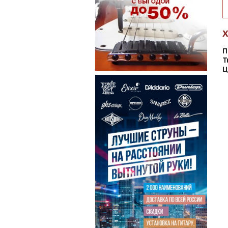
П
Т
Ц