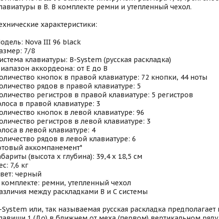
лавиатуры в B. В комплекте ремни и утепленный чехол.
ехнические характеристики:
одель: Nova III 96 black
азмер: 7/8
истема клавиатуры: B-System (русская раскладка)
иапазон аккордеона: от E до B
оличество кнопок в правой клавиатуре: 72 кнопки, 44 ноты
оличество рядов в правой клавиатуре: 5
оличество регистров в правой клавиатуре: 5 регистров
олоса в правой клавиатуре: 3
оличество кнопок в левой клавиатуре: 96
оличество регистров в левой клавиатуре: 3
олоса в левой клавиатуре: 4
оличество рядов в левой клавиатуре: 6
отовый аккомпанемент*
абариты (высота x глубина): 39,4 x 18,5 см
ес: 7,6 кг
вет: черный
 комплекте: ремни, утепленный чехол
азличия между раскладками B и C системы
-System или, так называемая русская раскладка предполагает
лавиши 1 (До) в ближнем от меха (первом) вертикальном ряду