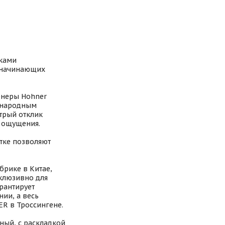
иками
 начинающих
енеры Hohner
ународным
трый отклик
е ощущения.
тке позволяют
брике в Китае,
склюзивно для
рантирует
ии, а весь
R в Троссингене.
сный, с раскладкой