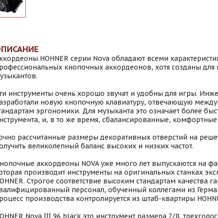
ОПИСАНИЕ
ккордеоны HOHNER серии Nova обладают всеми характерист
рофессиональных кнопочных аккордеонов, хотя созданы для
узыкантов.
ти инструменты очень хорошо звучат и удобны для игры. Инж
азработали новую кнопочную клавиатуру, отвечающую межд
тандартам эргономики. Для музыканта это означает более быс
нструмента, и, в то же время, сбалансированные, комфортны
очно рассчитанные размеры декоративных отверстий на реше
олучить великолепный баланс высоких и низких частот.
нопочные аккордеоны NOVA уже много лет выпускаются на фа
оторая производит инструменты на оригинальных станках эк
OHNER. Строгое соответствие высоким стандартам качества га
валифицированный персонал, обученный коллегами из Герман
роцесс производства контролируется из штаб-квартиры HOHNE
OHNER Nova III 96 black это инструмент размера 7/8, трехголо