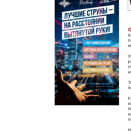
А
п
м
Э
р
с
и
Т
п
К
к
H
к
п
H