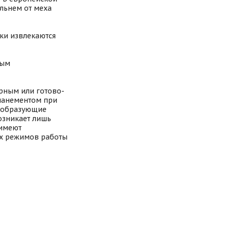
альнем от меха
ки извлекаются
ным
рным или готово-
панементом при
, образующие
озникает лишь
 имеют
ух режимов работы