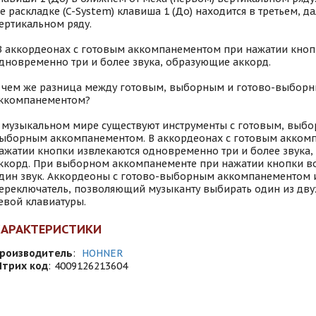
е раскладке (C-System) клавиша 1 (До) находится в третьем, д
ертикальном ряду.
В аккордеонах с готовым аккомпанементом при нажатии кноп
дновременно три и более звука, образующие аккорд.
 чем же разница между готовым, выборным и готово-выбор
ккомпанементом?
 музыкальном мире существуют инструменты с готовым, выбо
ыборным аккомпанементом. В аккордеонах с готовым акком
ажатии кнопки извлекаются одновременно три и более звука
ккорд. При выборном аккомпанементе при нажатии кнопки в
дин звук. Аккордеоны с готово-выборным аккомпанементом
ереключатель, позволяющий музыканту выбирать один из дв
евой клавиатуры.
ХАРАКТЕРИСТИКИ
роизводитель
:
HOHNER
трих код
:
4009126213604