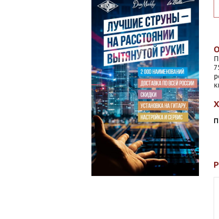
П
7
р
к
П
Р