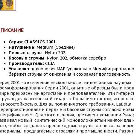
ОПИСАНИЕ
Серия: CLASSICS 2001
Натяжение
: Medium (Среднее)
Первые струны
: Nylon 202
Басовые струны
: Nylon 202, обмотка серебро
Производитель
: США
Упаковка
: технология MAP (упаковка в Модифицированно
бережет струны от окисления и сохраняет долговечность
ерия 2001 - это изделие нескольких лет интенсивных научных
ремя формирования Серии 2001, опытные образцы были про
ире прекрасными артистами и преподавателями. Эти гитарис
трунах для классической гитары с большим ответом, ясностью
зносостойкостью. Для выполнения этого требования, LaBella
ерепроектировала и первые и басовые струны согласно нов
пецификациям. Для этого изделия, президент компании Рича
азвивал новый синтетический моноволокнистый нейлон для н
ого, чтобы создавать превосходные струны, он не соглашвлс
атериалы, предлагаемые отраслями промышленности. Развит