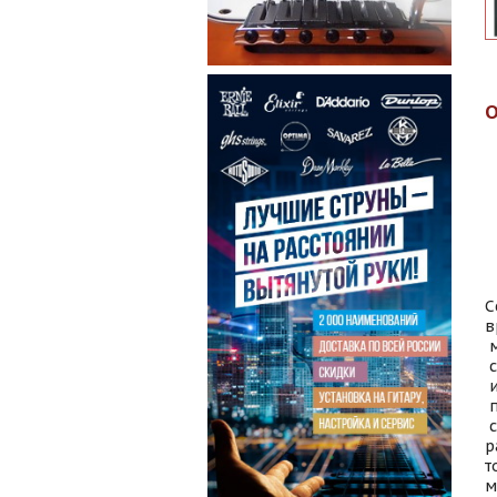
С
в
м
с
и
п
с
р
т
м