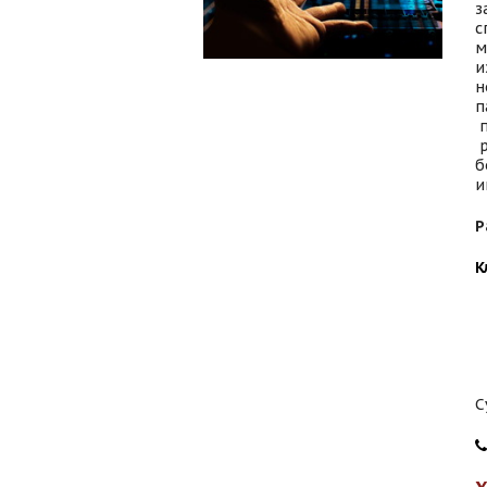
з
с
м
и
н
п
п
р
б
и
Р
К
C