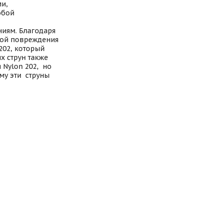
ми,
обой
ниям. Благодаря
ной повреждения
202, который
х струн также
 Nylon 202, но
му эти струны