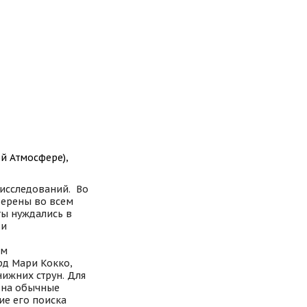
й Атмосфере),
 исследований. Во
верены во всем
ты нуждались в
 и
ым
рд Мари Кокко,
ижних струн. Для
я на обычные
ие его поиска