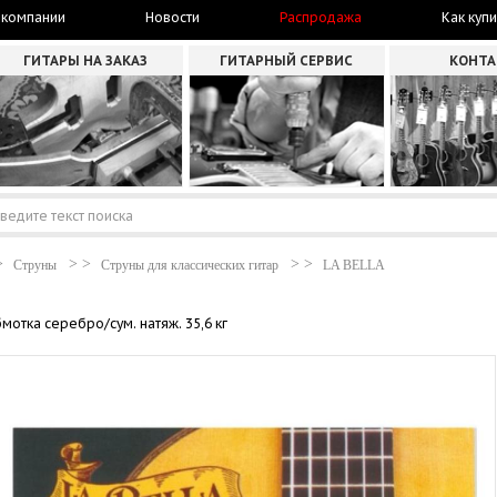
 компании
Новости
Распродажа
Как купи
ГИТАРЫ НА ЗАКАЗ
ГИТАРНЫЙ СЕРВИС
КОНТ
Струны
Струны для классических гитар
LA BELLA
мотка серебро/сум. натяж. 35,6 кг