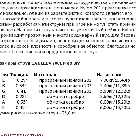
авершилось только после месяца сотрудничества с инженера
пециализирующимися в полимерах. Nylon 202 представляет с
оноволокно, одним из характеристик которого является его
зносоустойчивость и высокая чувcтвительность к прикоснове
овым разработкам эти струны при игре не могут стать причи
альцев. На нижних струнах используется чистый нейлон Nylon 
роизводит прозрачный и экстраординарный звук. Для басовы
азработан новый дизайн, основой для которых также является
олее высокой плотности и серебрянная обмотка, благодаря че
меют более чистый и продолжительный звук.
азмеры струн LA BELLA 2001 Medium
люч
Толщина
Материал
Натяжение
E
0,29"
прозрачный нейлон 202
7,00кг/15,40lb
B
0,335"
прозрачный нейлон 202
5,40кг/11,88lb
G
0,41"
прозрачный нейлон 202
5,60кг/12,32lb
D
0,285"
обмотка серебро
5,60кг/12,32lb
A
0,35"
обмотка серебро
6,00кг/13,20lb
E
0,415"
обмотка серебро
6,00кг/13,20lb
уммарное натяжение струн - 35,6 кг