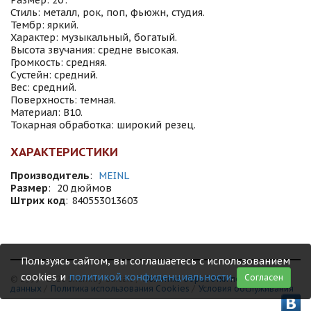
Размер: 20".
Стиль: металл, рок, поп, фьюжн, студия.
Тембр: яркий.
Характер: музыкальный, богатый.
Высота звучания: средне высокая.
Громкость: средняя.
Сустейн: средний.
Вес: средний.
Поверхность: темная.
Материал: B10.
Токарная обработка: широкий резец.
ХАРАКТЕРИСТИКИ
Производитель
:
MEINL
Размер
:
20 дюймов
Штрих код
:
840553013603
Пользуясь сайтом, вы соглашаетесь с использованием
cookies и
политикой конфиденциальности
.
Согласен
© 1999 - 2026 Shamray Guitars /
Политика обработки персональных
данных
/
Политика использования Сookies
/
Условия обслуживания