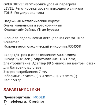
OVERDRIVE: Регулировка уровня перегруза
LEVEL: Регулировка уровня выходного сигнала
TONE: Регулировка тона
Надежный металлический корпус
Очень маленький и эргономичный
«Холодный» байпас (True bypass)
В основе педали лежит легендарная схема Tube
Screamer.
Используется классический микрочип JRC4558.
Вход: 1/4” jack (Сопротивление: 500k Ohms)
Выход: 1/4” jack (Сопротивление: 10k Ohms)
Электропитание: Адаптер 9В («минус» на центре), отсек
для батареи отсутствует
Энергопотребление: 7 mA
Габариты: 93.5mm (В) х 42mm (Ш) х 52mm (Г)
Вес: 150 гр.
ХАРАКТЕРИСТИКИ
Производитель
:
MOOER
Тип эффекта
:
Overdrive