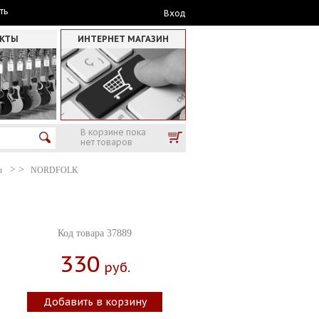
ть
Вход
АКТЫ
ИНТЕРНЕТ МАГАЗИН
В корзине пока
нет товаров
ы
NORDFOLK
Код товара 37889
330
Руб.
Добавить в корзину