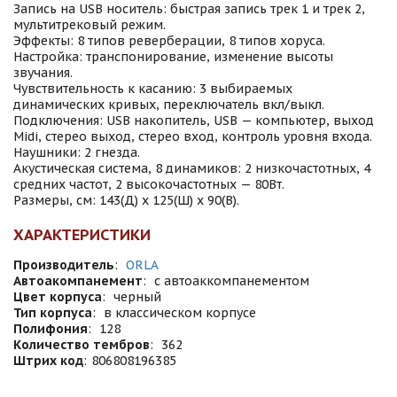
Запись на USB носитель: быстрая запись трек 1 и трек 2,
мультитрековый режим.
Эффекты: 8 типов реверберации, 8 типов хоруса.
Настройка: транспонирование, изменение высоты
звучания.
Чувствительность к касанию: 3 выбираемых
динамических кривых, переключатель вкл/выкл.
Подключения: USB накопитель, USB — компьютер, выход
Midi, стерео выход, стерео вход, контроль уровня входа.
Наушники: 2 гнезда.
Акустическая система, 8 динамиков: 2 низкочастотных, 4
средних частот, 2 высокочастотных — 80Вт.
Размеры, см: 143(Д) x 125(Ш) x 90(В).
ХАРАКТЕРИСТИКИ
Производитель
:
ORLA
Автоакомпанемент
:
с автоаккомпанементом
Цвет корпуса
:
черный
Тип корпуса
:
в классическом корпусе
Полифония
:
128
Количество тембров
:
362
Штрих код
:
806808196385