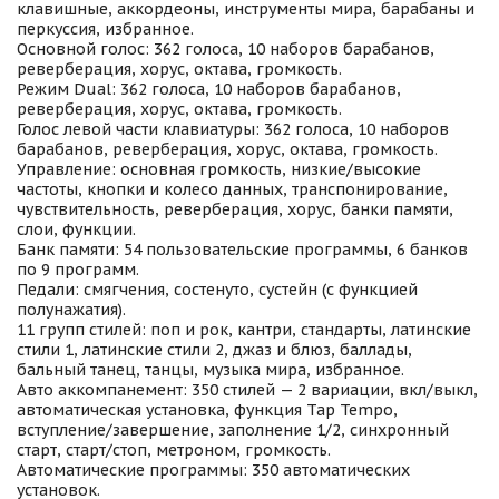
клавишные, аккордеоны, инструменты мира, барабаны и
перкуссия, избранное.
Основной голос: 362 голоса, 10 наборов барабанов,
реверберация, хорус, октава, громкость.
Режим Dual: 362 голоса, 10 наборов барабанов,
реверберация, хорус, октава, громкость.
Голос левой части клавиатуры: 362 голоса, 10 наборов
барабанов, реверберация, хорус, октава, громкость.
Управление: основная громкость, низкие/высокие
частоты, кнопки и колесо данных, транспонирование,
чувствительность, реверберация, хорус, банки памяти,
слои, функции.
Банк памяти: 54 пользовательские программы, 6 банков
по 9 программ.
Педали: смягчения, состенуто, сустейн (с функцией
полунажатия).
11 групп стилей: поп и рок, кантри, стандарты, латинские
стили 1, латинские стили 2, джаз и блюз, баллады,
бальный танец, танцы, музыка мира, избранное.
Авто аккомпанемент: 350 стилей — 2 вариации, вкл/выкл,
автоматическая установка, функция Tap Tempo,
вступление/завершение, заполнение 1/2, синхронный
старт, старт/стоп, метроном, громкость.
Автоматические программы: 350 автоматических
установок.